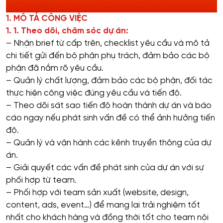
1. MÔ TẢ CÔNG VIỆC
1. 1. Theo dõi, chăm sóc dự án:
– Nhận brief từ cấp trên, checklist yêu cầu và mô tả
chi tiết gửi đến bộ phận phụ trách, đảm bảo các bộ
phận đã nắm rõ yêu cầu.
– Quản lý chất lượng, đảm bảo các bộ phận, đối tác
thực hiện công việc đúng yêu cầu và tiến độ.
– Theo dõi sát sao tiến độ hoàn thành dự án và báo
cáo ngay nếu phát sinh vấn đề có thể ảnh hưởng tiến
độ.
– Quản lý và vận hành các kênh truyền thông của dự
án.
– Giải quyết các vấn đề phát sinh của dự án với sự
phối hợp từ team.
– Phối hợp với team sản xuất (website, design,
content, ads, event…) để mang lại trải nghiệm tốt
nhất cho khách hàng và đồng thời tốt cho team nội