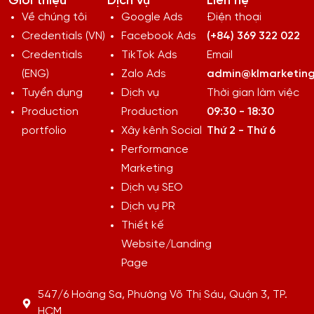
Giới thiệu
Dịch vụ
Liên hệ
Về chúng tôi
Google Ads
Điện thoại
Credentials (VN)
Facebook Ads
(+84) 369 322 022
Credentials
TikTok Ads
Email
(ENG)
Zalo Ads
admin@klmarketing
Tuyển dụng
Dịch vụ
Thời gian làm việc
Production
Production
09:30 - 18:30
portfolio
Xây kênh Social
Thứ 2 - Thứ 6
Performance
Marketing
Dịch vụ SEO
Dịch vụ PR
Thiết kế
Website/Landing
Page
547/6 Hoàng Sa, Phường Võ Thị Sáu, Quận 3, TP.
HCM