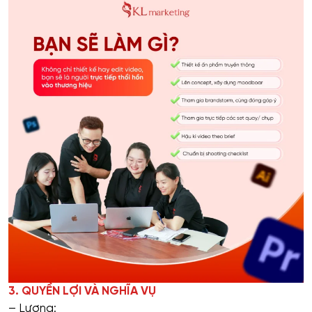
3. QUYỀN LỢI VÀ NGHĨA VỤ
– Lương: