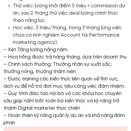
Thử việc: lương khởi điểm 5 triệu + commission dự
án, sau 2 tháng thử việc deal lương chính thức
theo năng lực.
Học việc: 3 triệu/tháng, trong 3 tháng (ứng viên
chưa có kinh nghiệm Account tại Performance
marketing agency).
– Xét Tăng lương hằng năm.
– Hoa hồng được trả hàng tháng, dựa trên doanh thu
– Chính sách thưởng: Thưởng nhân sự xuất sắc,
thưởng nóng, thưởng thâm niên
–
Được training các kiến thức liên quan về lĩnh vực,
dịch vụ để hỗ trợ đạt mục tiêu công việc đảm nhiệm.
– Quy trình đào tạo nội bộ và các khóa học chuyên
sâu giúp nắm bắt toàn bộ kiến thức và kỹ năng trở
thành Digital marketer thực chiến
– Hoàn thiện kỹ năng quản lý dự án và khả năng đàm
phán