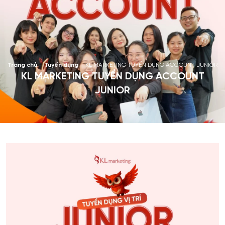
Trang chủ
–
Tuyển dụng
–
KL MARKETING TUYỂN DỤNG ACCOUNT JUNIOR
KL MARKETING TUYỂN DỤNG ACCOUNT
JUNIOR