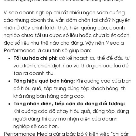
Vì sao doanh nghiệp chi rất nhiều ngân sách quảng
cáo nhưng doanh thu vẫn dậm chân tại chỗ? Nguyên
nhân ở đây chính là khi thực hiện quảng cáo, doanh
nghiệp chưa tối ưu được số liệu hoặc chưa biết cách
đọc số liệu như thế nào cho đúng. Vậy nên Meadia
Performance là cứu tinh sẽ giúp bạn:
Tối ưu hóa chi phí:
có kế hoạch cụ thể để đầu tư
vào kênh, chiến dịch nào và thời gian bao lâu để
tạo ra doanh thu.
Tăng hiệu quả bán hàng:
Khi quảng cáo của bạn
có hiệu quả, tập trung đúng tệp khách hàng, thì
khả năng bán hàng càng cao.
Tăng nhận diện, tiếp cận đa dạng đối tượng:
Khi quảng cáo đã chạy hiệu quả, đúng tệp, đúng
người dùng thì quy mô nhận diện của doanh
nghiệp sẽ cao hơn.
Performance Media cũng bác bỏ ý kiến việc “chỉ cần