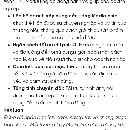
Xanh… KL Marketing đã đồng hành và giúp cho doanh
nghiệp:
Lên kế hoạch xây dựng nền tảng Media chỉn
chu:
thể hiện được sự chuyên nghiệp và uy tín của
thương hiệu thông qua cách giới thiệu sản phẩm
một cách đồng bộ cà có chiến lược
Ngân sách tối ưu chi phí:
KL Marketing tính toán
và đo lường để tối sử dụng ngân sách một cách
hợp lý, đưa về hiệu quả thực sự cho doanh nghiệp.
Cam kết bám sát mục tiêu:
chúng tôi luôn cam
kết KPI và nắm giữ tiến độ hợp lý, xác định mục
tiêu và bám sát đến cùng.
Tăng tính chuyển đổi:
Tối ưu từ hình ảnh, nội
dung, ma trận tệp để mỗi lượt click của khách
hàng đều biến thành hành động.
Kết luận
Đừng để ngân bạn “chi nhiều nhưng thu về chẳng được
bao nhiêu”. Mỗi tháng chạy Marketing nhiều nhưng kết