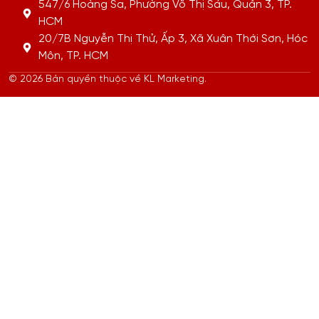
547/6 Hoàng Sa, Phường Võ Thị Sáu, Quận 3, TP.
HCM
20/7B Nguyễn Thị Thử, Ấp 3, Xã Xuân Thới Sơn, Hóc
Môn, TP. HCM
© 2026 Bản quyền thuộc về KL Marketing.