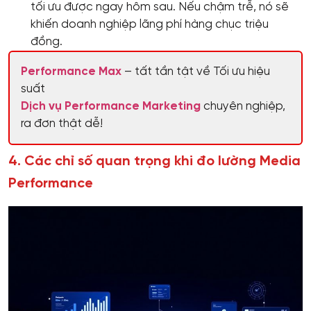
tối ưu được ngay hôm sau. Nếu chậm trễ, nó sẽ
khiến doanh nghiệp lãng phí hàng chục triệu
đồng.
Performance Max
– tất tần tật về Tối ưu hiệu
suất
Dịch vụ Performance Marketing
chuyên nghiệp,
ra đơn thật dễ!
4. Các chỉ số quan trọng khi đo lường Media
Performance