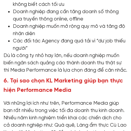
không biết cách tối ưu
Doanh nghiệp đang cần tăng doanh số thông
qua truyền thông online, offline
Doanh nghiệp muốn mở rộng quy mô và tăng độ
nhận diện
Các đối tác Agency đang quá tải vì “dư job thiếu
người”
Dù là công ty nhỏ hay lớn, nếu doanh nghiệp muốn
biến ngân sách quảng cáo thành doanh thu thật sự
thì Media Performance là lựa chọn đáng để cân nhắc.
6. Tại sao chọn KL Marketing giúp bạn thực
hiện Performance Media
Với những lợi ích như trên, Performance Media giúp
bạn rất nhiều trong việc tối đa doanh thu kinh doanh.
Nhiều năm kinh nghiệm triển khai các chiến dịch cho
cả doanh nghiệp như: Quà quê, Làng ẩm thực Cù Lao