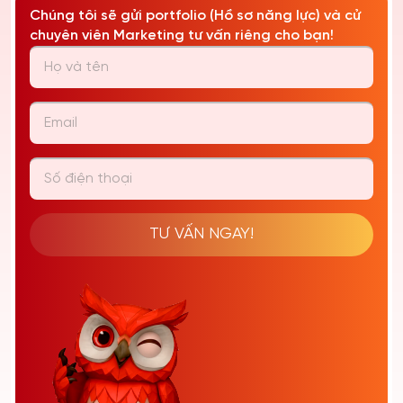
Chúng tôi sẽ gửi portfolio (Hồ sơ năng lực) và cử
chuyên viên Marketing tư vấn riêng cho bạn!
TƯ VẤN NGAY!