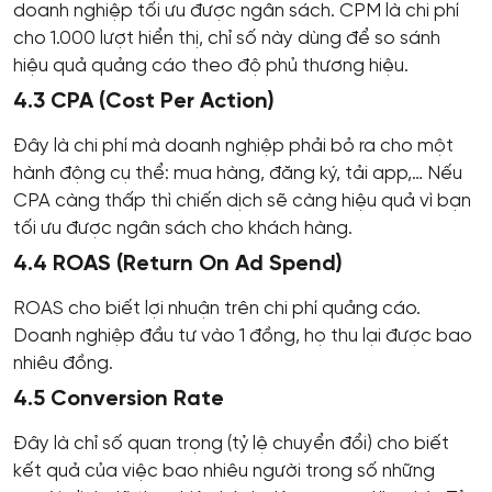
doanh nghiệp tối ưu được ngân sách. CPM là chi phí
cho 1.000 lượt hiển thị, chỉ số này dùng để so sánh
hiệu quả quảng cáo theo độ phủ thương hiệu.
4.3 CPA (Cost Per Action)
Đây là chi phí mà doanh nghiệp phải bỏ ra cho một
hành động cụ thể: mua hàng, đăng ký, tải app,… Nếu
CPA càng thấp thì chiến dịch sẽ càng hiệu quả vì bạn
tối ưu được ngân sách cho khách hàng.
4.4 ROAS (Return On Ad Spend)
ROAS cho biết lợi nhuận trên chi phí quảng cáo.
Doanh nghiệp đầu tư vào 1 đồng, họ thu lại được bao
nhiêu đồng.
4.5 Conversion Rate
Đây là chỉ số quan trọng (tỷ lệ chuyển đổi) cho biết
kết quả của việc bao nhiêu người trong số những