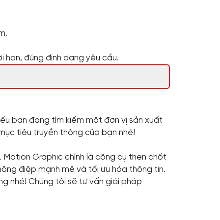
m.
i hạn, đúng định dạng yêu cầu.
Nếu bạn đang tìm kiếm một đơn vị sản xuất
 mục tiêu truyền thông của bạn nhé!
n. Motion Graphic chính là công cụ then chốt
hông điệp mạnh mẽ và tối ưu hóa thông tin.
g nhé! Chúng tôi sẽ tư vấn giải pháp