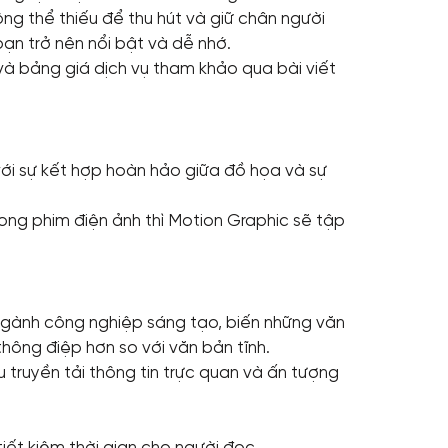
ng thể thiếu để thu hút và giữ chân người
ạn trở nên nổi bật và dễ nhớ.
M và bảng giá dịch vụ tham khảo qua bài viết
với sự kết hợp hoàn hảo giữa đồ họa và sự
rong phim điện ảnh thì Motion Graphic sẽ tập
 ngành công nghiệp sáng tạo, biến những văn
hông điệp hơn so với văn bản tĩnh.
 truyền tải thông tin trực quan và ấn tượng