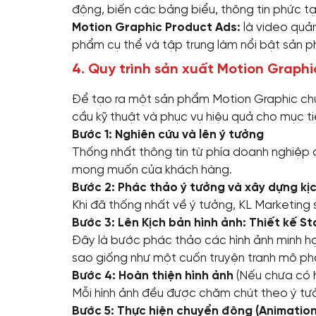
động, biến các bảng biểu, thông tin phức 
Motion Graphic Product Ads:
là video quản
phẩm cụ thể và tập trung làm nổi bật sản 
4. Quy trình sản xuất Motion Graphi
Để tạo ra một sản phẩm Motion Graphic chu
cầu kỹ thuật và phục vụ hiệu quả cho mục t
Bước 1: Nghiên cứu và lên ý tưởng
Thống nhất thông tin từ phía doanh nghiệp đ
mong muốn của khách hàng.
Bước 2: Phác thảo ý tưởng và xây dựng kị
Khi đã thống nhất về ý tưởng, KL Marketing 
Bước 3: Lên Kịch bản hình ảnh: Thiết kế S
Đây là bước phác thảo các hình ảnh minh họ
sao giống như một cuốn truyện tranh mô phỏ
Bước 4: Hoàn thiện hình ảnh
(Nếu chưa có h
Mỗi hình ảnh đều được chăm chút theo ý t
Bước 5: Thực hiện chuyển động (Animation