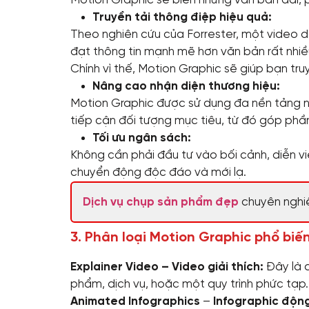
Motion Graphic sẽ biến những văn bản dài, 
Truyền tải thông điệp hiệu quả:
Theo nghiên cứu của Forrester, một video dài
đạt thông tin mạnh mẽ hơn văn bản rất nhiều 
Chính vì thế, Motion Graphic sẽ giúp bạn tr
Nâng cao nhận diện thương hiệu:
Motion Graphic được sử dụng đa nền tảng n
tiếp cận đối tượng mục tiêu, từ đó góp phầ
Tối ưu ngân sách:
Không cần phải đầu tư vào bối cảnh, diễn vi
chuyển động độc đáo và mới lạ.
Dịch vụ chụp sản phẩm đẹp
chuyên nghi
3. Phân loại Motion Graphic phổ biế
Explainer Video – Video giải thích:
Đây là 
phẩm, dịch vụ, hoặc một quy trình phức tạp.
Animated Infographics
–
Infographic độn