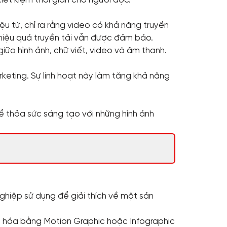
ết kiệm thời gian cho người đọc.
iệu từ, chỉ ra rằng video có khả năng truyền
g hiệu quả truyền tải vẫn được đảm bảo.
iữa hình ảnh, chữ viết, video và âm thanh.
eting. Sự linh hoạt này làm tăng khả năng
ể thỏa sức sáng tạo với những hình ảnh
hiệp sử dụng để giải thích về một sản
mã hóa bằng Motion Graphic hoặc Infographic