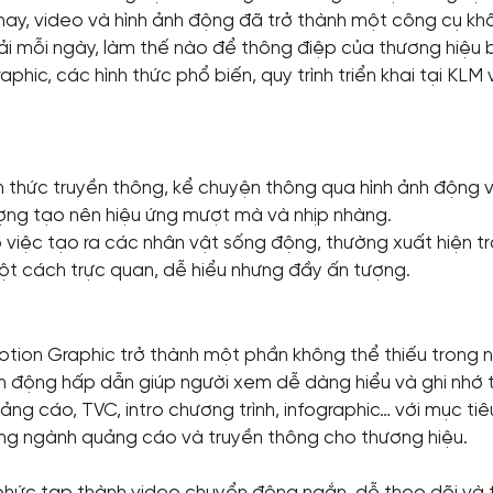
 nay, video và hình ảnh động đã trở thành một công cụ khô
i mỗi ngày, làm thế nào để thông điệp của thương hiệu b
phic, các hình thức phổ biến, quy trình triển khai tại KL
h thức truyền thông, kể chuyện thông qua hình ảnh động 
ượng tạo nên hiệu ứng mượt mà và nhịp nhàng.
o việc tạo ra các nhân vật sống động, thường xuất hiện t
 một cách trực quan, dễ hiểu nhưng đầy ấn tượng.
otion Graphic trở thành một phần không thể thiếu trong
n động hấp dẫn giúp người xem dễ dàng hiểu và ghi nhớ t
g cáo, TVC, intro chương trình, infographic… với mục tiêu
ong ngành quảng cáo và truyền thông cho thương hiệu.