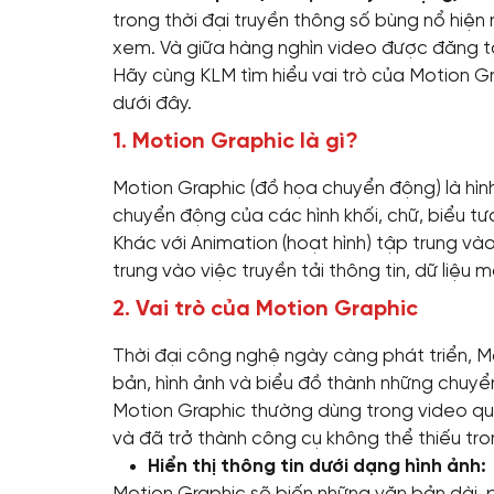
trong thời đại truyền thông số bùng nổ hiện
xem. Và giữa hàng nghìn video được đăng tả
Hãy cùng KLM tìm hiểu vai trò của Motion Gra
dưới đây.
1. Motion Graphic là gì?
Motion Graphic (đồ họa chuyển động) là hìn
chuyển động của các hình khối, chữ, biểu t
Khác với Animation (hoạt hình) tập trung và
trung vào việc truyền tải thông tin, dữ liệu
2. Vai trò của Motion Graphic
Thời đại công nghệ ngày càng phát triển, M
bản, hình ảnh và biểu đồ thành những chuyể
Motion Graphic thường dùng trong video quản
và đã trở thành công cụ không thể thiếu tr
Hiển thị thông tin dưới dạng hình ảnh: