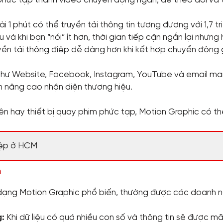
phức tạp thành video chuyển động ngắn, dễ theo dõi và ti
 1 phút có thể truyền tải thông tin tương đương với 1,7 tr
và khi bạn “nói” ít hơn, thời gian tiếp cận ngắn lại nhưn
uyền tải thông điệp dễ dàng hơn khi kết hợp chuyển động g
hư Website, Facebook, Instagram, YouTube và email mark
n nâng cao nhận diện thương hiệu.
ên hay thiết bị quay phim phức tạp, Motion Graphic có th
ệp ở HCM
n
dạng Motion Graphic phổ biến, thường được các doanh ng
g:
Khi dữ liệu có quá nhiều con số và thông tin sẽ được 