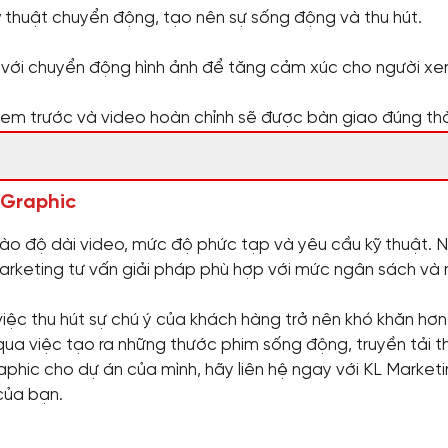
ỹ thuật chuyển động, tạo nên sự sống động và thu hút.
với chuyển động hình ảnh để tăng cảm xúc cho người xe
em trước và video hoàn chỉnh sẽ được bàn giao đúng thờ
 Graphic
vào độ dài video, mức độ phức tạp và yêu cầu kỹ thuật. 
Marketing tư vấn giải pháp phù hợp với mức ngân sách và
 việc thu hút sự chú ý của khách hàng trở nên khó khăn hơ
qua việc tạo ra những thước phim sống động, truyền tải t
hic cho dự án của mình, hãy liên hệ ngay với KL Marketin
của bạn.