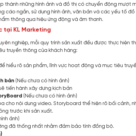
tạp thành những hình ảnh và đồ thị có chuyển động mượt 
g cáo ngắn, sử dụng hình ảnh, văn bản và các yếu tố đồ
phẩm thông qua hiệu ứng động và âm thanh.
c tại KL Marketing
yên nghiệp, mỗi quy trình sản xuất đều được thực hiện t
iêu truyền thông của khách hàng:
ể hiểu rõ sản phẩm, lĩnh vực hoạt động và mục tiêu truy
ch bản
(Nếu chưa có hình ảnh)
sẽ tiến hành xây dựng kịch bản
toryBoard
(Nếu chưa có hình ảnh)
a cho nội dung video. Storyboard thể hiện rõ bối cảnh, 
ng trước khi sản xuất.
ình ảnh)
ưởng đã thống nhất nhằm đảm bảo tính đồng bộ.
)