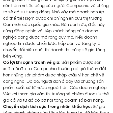
nên hành vi tiêu dùng của người Campuchia và chúng
ta sẽ có sự tương đồng. Nhờ vậy mà doanh nghiệp
có thể tiết kiệm được chi phí nghiên cứu thị trường
Cam hơn các quốc gia khác. Bên cạnh đó, điều này
cũng đồng nghĩa với tệp khách hàng của doanh
nghiệp đang được mở rộng quy mô. Nếu doanh
nghiệp tìm được chiến lược tiếp cận và tăng tỷ lệ
chuyển đổi hiệu quả, thì doanh thu cũng sẽ gia tăng
bền vững.
Có lợi khi cạnh tranh về giá:
Sản phẩm được sản
xuất nội địa tại Campuchia thường có giá thành đắt
hơn những sản phẩm được nhập khẩu vì hạn chế về
công nghệ. Do đó, người dân ở đây ưa chuộng sản
phẩm xuất xứ từ nước ngoài hơn. Các doanh nghiệp
Việt khi tham gia vào thị trường sẽ chiếm được ưu thế
giá cả và từ đó có cơ hội tăng doanh số bán hàng.
Chuyển dịch tích cực trong nhân khẩu học:
Sự gia