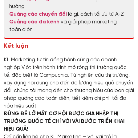
hưởng
Quảng cáo chuyển đổi
là gì, cách tối ưu từ A-Z
Quảng cáo đa kênh
và giải pháp marketing
toàn diện
Kết luận
KL Marketing tự tin đồng hành cùng các doanh
nghiệp Việt trên hành trình mở rộng thị trường quốc
tế, đặc biệt là Campuchia. Từ nghiên cứu thị trường,
xây dựng nội dung cho đến đo lường hiệu quả chuyển
đổi, chúng tôi mang đến cho thương hiệu của bạn giải
pháp quảng cáo toàn diện, tiết kiệm chi phí, tối đa
hóa hiệu suất.
ĐỪNG ĐỂ LỠ MẤT CƠ HỘI ĐƯỢC GIA NHẬP THỊ
TRƯỜNG QUỐC TẾ CHỈ VỚI VÀI BƯỚC TRIỂN KHAI
HIỆU QUẢ!
Chỉ cần liên hệ cho KL Marketing – với vai trò là