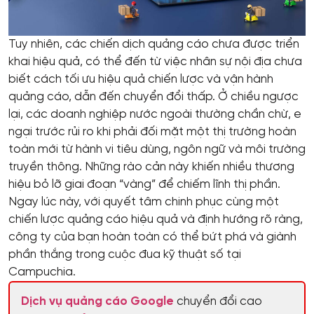
Tuy nhiên, các chiến dịch quảng cáo chưa được triển
khai hiệu quả, có thể đến từ việc nhân sự nội địa chưa
biết cách tối ưu hiệu quả chiến lược và vận hành
quảng cáo, dẫn đến chuyển đổi thấp. Ở chiều ngược
lại, các doanh nghiệp nước ngoài thường chần chừ, e
ngại trước rủi ro khi phải đối mặt một thị trường hoàn
toàn mới từ hành vi tiêu dùng, ngôn ngữ và môi trường
truyền thông. Những rào cản này khiến nhiều thương
hiệu bỏ lỡ giai đoạn “vàng” để chiếm lĩnh thị phần.
Ngay lúc này, với quyết tâm chinh phục cùng một
chiến lược quảng cáo hiệu quả và định hướng rõ ràng,
công ty của bạn hoàn toàn có thể bứt phá và giành
phần thắng trong cuộc đua kỹ thuật số tại
Campuchia.
Dịch vụ quảng cáo Google
chuyển đổi cao