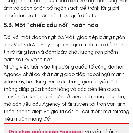
cũng phải được tối ưu toàn diện về mặt nội dung, hình
ảnh và cách phân bổ ngân sách để tránh lãng phí
nguồn lực và tối đa hóa hiệu quả đầu tư.
5.3. Một “chiếc cầu nối” hoàn hảo
Đối với một doanh nghiệp Việt, giao tiếp bằng ngôn
ngữ Việt với Agency giúp cho quá trình trao đổi thông
tin rõ ràng hơn và đảm bảo chất lượng sản phẩm
bám sát kỳ vọng hơn.
Nhưng việc tiến vào thị trường quốc tế cũng đòi hỏi
Agency phải có khả năng giao tiếp ngoại ngữ mạnh,
vì lúc này, họ đóng vai trò là trung gian truyền đạt
thông điệp giữa khách hàng và các bên liên quan.
Truyền đạt không chỉ dừng ở việc dịch từng câu chữ,
mà còn yêu cầu Agency phải truyền tải trọn vẹn tinh
thần, thông điệp và giá trị cốt lõi, cái “hồn” mà thương
hiệu muốn mang đến.
Giá chạy quảng cáo Facebook
và yếu tố ảnh