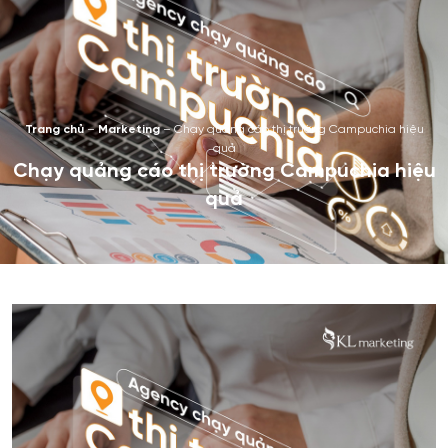
Trang chủ
–
Marketing
–
Chạy quảng cáo thị trường Campuchia hiệu
quả
Chạy quảng cáo thị trường Campuchia hiệu
quả