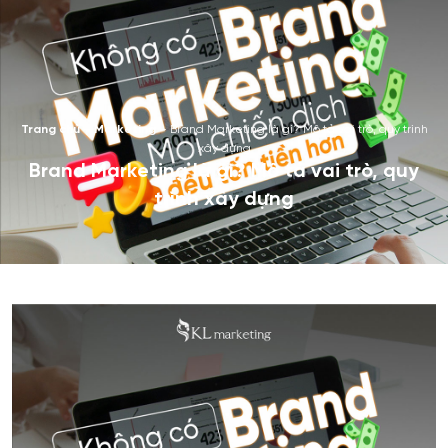
Trang chủ
–
Marketing
–
Brand Marketing là gì? Mô tả vai trò, quy trình
xây dựng
Brand Marketing là gì? Mô tả vai trò, quy
trình xây dựng