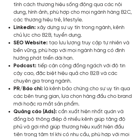
tính cách thương hiệu sống động qua các nội
dung, hình ảnh, phù hợp cho mọi ngành hàng B2C,
các thương hiệu trẻ, lifestyle.
Linkedin:
xây dựng sự uy tín trong ngành, kênh
chủ lực cho B2B, tuyển dụng.
SEO Website:
tạo lưu lượng truy cập tự nhiên và
bền vững, phù hợp với mọi ngành hàng có định
hướng phát triển dài hạn.
Podcast:
tiếp cận cộng đồng ngách với độ tin
cậy cao, đặc biệt hiệu quả cho B2B và các
chuyên gia trong ngành.
PR/Báo chí:
là kênh bảo chứng cho sự uy tín qua
các bên trung gian, lựa chọn hàng đầu cho brand
mới hoặc ra mắt sản phẩm.
Quảng cáo (Ads):
cần xuất hiện nhất quán và
đồng bộ thông điệp ở nhiều kênh giúp tăng độ
phủ và gợi nhớ giúp thương hiệu xuất hiện đầu
tiên trong tâm trí khi có nhu cầu, phù hợp với mọi