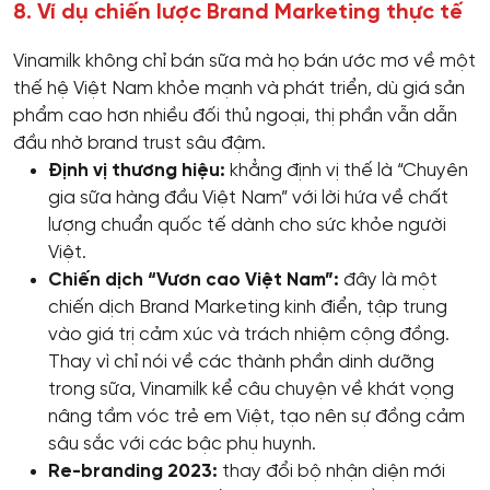
8. Ví dụ chiến lược Brand Marketing thực tế
Vinamilk không chỉ bán sữa mà họ bán ước mơ về một
thế hệ Việt Nam khỏe mạnh và phát triển, dù giá sản
phẩm cao hơn nhiều đối thủ ngoại, thị phần vẫn dẫn
đầu nhờ brand trust sâu đậm.
Định vị thương hiệu:
khẳng định vị thế là “Chuyên
gia sữa hàng đầu Việt Nam” với lời hứa về chất
lượng chuẩn quốc tế dành cho sức khỏe người
Việt.
Chiến dịch “Vươn cao Việt Nam”:
đây là một
chiến dịch Brand Marketing kinh điển, tập trung
vào giá trị cảm xúc và trách nhiệm cộng đồng.
Thay vì chỉ nói về các thành phần dinh dưỡng
trong sữa, Vinamilk kể câu chuyện về khát vọng
nâng tầm vóc trẻ em Việt, tạo nên sự đồng cảm
sâu sắc với các bậc phụ huynh.
Re-branding 2023:
thay đổi bộ nhận diện mới