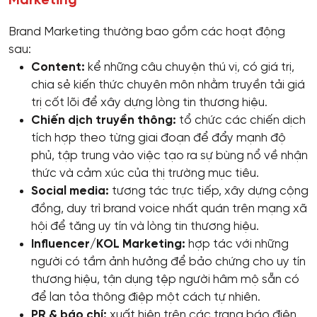
Marketing
Brand Marketing thường bao gồm các hoạt động
sau:
Content:
kể những câu chuyện thú vị, có giá trị,
chia sẻ kiến thức chuyên môn nhằm truyền tải giá
trị cốt lõi để xây dựng lòng tin thương hiệu.
Chiến dịch truyền thông:
tổ chức các chiến dịch
tích hợp theo từng giai đoạn để đẩy mạnh độ
phủ, tập trung vào việc tạo ra sự bùng nổ về nhận
thức và cảm xúc của thị trường mục tiêu.
Social media:
tương tác trực tiếp, xây dựng cộng
đồng, duy trì brand voice nhất quán trên mạng xã
hội để tăng uy tín và lòng tin thương hiệu.
Influencer/KOL Marketing:
hợp tác với những
người có tầm ảnh hưởng để bảo chứng cho uy tín
thương hiệu, tận dụng tệp người hâm mộ sẵn có
để lan tỏa thông điệp một cách tự nhiên.
PR & báo chí:
xuất hiện trên các trang báo điện