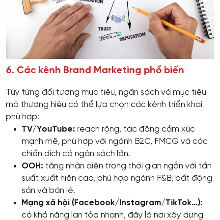
6. Các kênh Brand Marketing phổ biến
Tùy từng đối tượng mục tiêu, ngân sách và mục tiêu
mà thương hiệu có thể lựa chọn các kênh triển khai
phù hợp:
TV/YouTube:
reach rộng, tác động cảm xúc
mạnh mẽ, phù hợp với ngành B2C, FMCG và các
chiến dịch có ngân sách lớn.
OOH:
tăng nhận diện trong thời gian ngắn với tần
suất xuất hiện cao, phù hợp ngành F&B, bất động
sản và bán lẻ.
Mạng xã hội (Facebook/Instagram/TikTok…):
có khả năng lan tỏa nhanh, đây là nơi xây dựng