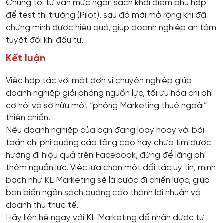
Chúng tôi tư vấn mức ngân sách khởi điểm phù hợp
để test thị trường (Pilot), sau đó mới mở rộng khi đã
chứng minh được hiệu quả, giúp doanh nghiệp an tâm
tuyệt đối khi đầu tư.
Kết luận
Việc hợp tác với một đơn vị chuyên nghiệp giúp
doanh nghiệp giải phóng nguồn lực, tối ưu hóa chi phí
cơ hội và sở hữu một “phòng Marketing thuê ngoài”
thiện chiến.
Nếu doanh nghiệp của bạn đang loay hoay với bài
toán chi phí quảng cáo tăng cao hay chưa tìm được
hướng đi hiệu quả trên Facebook, đừng để lãng phí
thêm nguồn lực. Việc lựa chọn một đối tác uy tín, minh
bạch như KL Marketing sẽ là bước đi chiến lược, giúp
bạn biến ngân sách quảng cáo thành lợi nhuận và
doanh thu thực tế.
Hãy liên hệ ngay với KL Marketing để nhận được tư