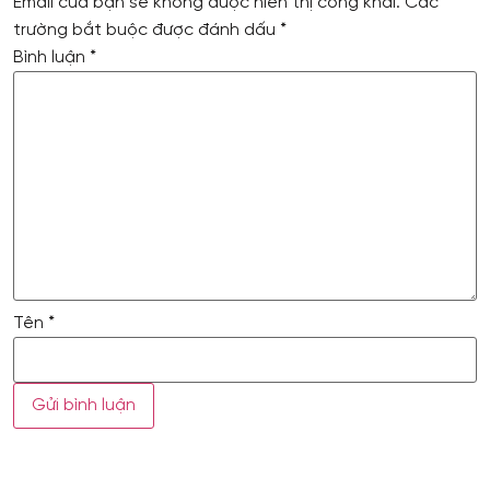
Email của bạn sẽ không được hiển thị công khai.
Các
trường bắt buộc được đánh dấu
*
Bình luận
*
Tên
*