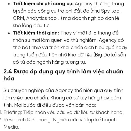
Tiết kiệm chi phí công cụ:
Agency thường trang
bị sẵn các công cụ trả phí đắt đỏ (như Spy tool,
CRM, Analytics tool…) mà doanh nghiệp đơn lẻ
khó lòng đầu tư.
Tiết kiệm thời gian:
Thay vì mất 3-6 tháng để
nhân sự mới làm quen và thử nghiệm, Agency có
thể bắt nhịp và triển khai chiến dịch hiệu quả ngay
trong tuần đầu tiên nhờ kho dữ liệu (Big Data) sẵn
có từ các ngành hàng tương tự.
2.4 Được áp dụng quy trình làm việc chuẩn
hóa
Sự chuyên nghiệp của Agency thể hiện qua quy trình
làm việc tiêu chuẩn. Không có sự tùy hứng hay cảm
tính. Mọi bước đi đều được văn bản hóa:
Briefing: Tiếp nhận yêu cầu và dữ liệu từ khách hàng.
Research & Planning: Nghiên cứu và lập kế hoạch
Media.