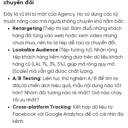
chuyển đổi
Đây là vũ khí bí mật của Agency. Họ sử dụng các kỹ
thuật nâng cao mà người không chuyên khó nắm bắt:
Retargeting
(Tiếp thị lại): Bám đuổi những khách
hàng đã từng vào web hoặc xem video nhưng
chưa mua, nên họ là tệp dễ tạo ra chuyển đổi.
Lookalike Audience
(Tệp tương tự): Nhân rộng
tệp khách hàng tiềm năng dựa trên dữ liệu khách
hàng cũ (LAL 1%, 3%, 5%), giúp mở rộng quy mô
(Scale) mà vẫn giữ được chất lượng.
A/B Testing
: Liên tục thử nghiệm A/B để tìm ra
đâu là chiến dịch hiệu quả, mẫu nội dung nào tốt
hơn? Nhóm đối tượng nào rẻ nhất? Giờ nào chạy
tối ưu nhất?
Cross-platform Tracking
: Kết hợp dữ liệu từ
Facebook với Google Analytics để có cái nhìn đa
kênh.