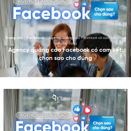
Trang chủ
–
Facebook
–
Agency quảng cáo Facebook có cam kết: chọn
sao cho đúng
Agency quảng cáo Facebook có cam kết:
chọn sao cho đúng