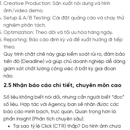
Creative Production: Sản xuất nội dung và hình
ảnh/video demo.
Setup & A/B Testing: Cài đặt quảng cáo và chạy thử
nghiệm phân tách.
Optimization: Theo dõi và tối ưu hóa hàng ngày.
Reporting: Báo cáo định kỳ và đề xuất hướng đi tiếp
theo.
Quy trình chặt chẽ này giúp kiểm soát rủi ro, đảm bảo
tiến độ (Deadline) và giúp chủ doanh nghiệp dễ dàng
giám sát chất lượng công việc ở bất kỳ giai đoạn
nào.
2.5 Nhận báo cáo chi tiết, chuyên môn cao
Số liệu không biết nói dối, nhưng cần người biết “đọc”
số liệu. Hợp tác với Agency, bạn sẽ nhận được các
báo cáo minh bạch, trực quan. Quan trọng hơn là
phần Insight (Phân tích chuyên sâu):
Tại sao tỷ lệ Click (CTR) thấp? Do hình ảnh chưa