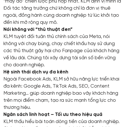
“may đo” chiến lược phù hợp nhất. KLM định vị mình là
Đối tác tăng trưởng chứ không chỉ là đơn vị thuê
ngoài, đồng hành cùng doanh nghiệp từ lúc khởi tạo
đến khi mở rộng quy mô.
Nói không với “thủ thuật đen”
KLM tuyệt đối tuân thủ chính sách của Meta, nói
không với chạy bùng, chạy chiết khấu hay sử dụng
các thủ thuật gây hại cho Fanpage của khách hàng
về lâu dài. Chúng tôi xây dựng tài sản số bền vững
cho doanh nghiệp.
Hệ sinh thái dịch vụ đa kênh
Ngoài Facebook Ads, KLM sở hữu năng lực triển khai
đa kênh: Google Ads, TikTok Ads, SEO, Content
Marketing… giúp doanh nghiệp bao vây khách hàng
trên mọi điểm chạm, tạo ra sức mạnh tổng lực cho
thương hiệu.
Ngân sách linh hoạt – Tối ưu theo hiệu quả
KLM thấu hiểu bài toán dòng tiền của doanh nghiệp.