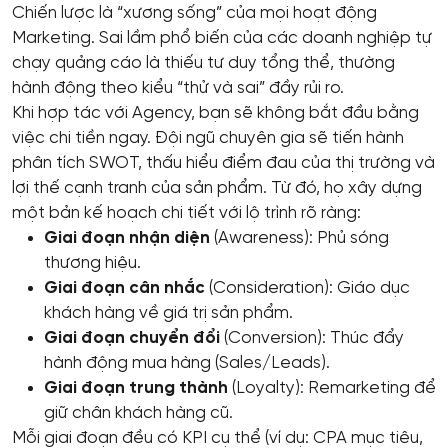
Chiến lược là “xương sống” của mọi hoạt động
Marketing. Sai lầm phổ biến của các doanh nghiệp tự
chạy quảng cáo là thiếu tư duy tổng thể, thường
hành động theo kiểu “thử và sai” đầy rủi ro.
Khi hợp tác với Agency, bạn sẽ không bắt đầu bằng
việc chi tiền ngay. Đội ngũ chuyên gia sẽ tiến hành
phân tích SWOT, thấu hiểu điểm đau của thị trường và
lợi thế cạnh tranh của sản phẩm. Từ đó, họ xây dựng
một bản kế hoạch chi tiết với lộ trình rõ ràng:
Giai đoạn nhận diện
(Awareness): Phủ sóng
thương hiệu.
Giai đoạn cân nhắc
(Consideration): Giáo dục
khách hàng về giá trị sản phẩm.
Giai đoạn chuyển đổi
(Conversion): Thúc đẩy
hành động mua hàng (Sales/Leads).
Giai đoạn trung thành
(Loyalty): Remarketing để
giữ chân khách hàng cũ.
Mỗi giai đoạn đều có KPI cụ thể (ví dụ: CPA mục tiêu,