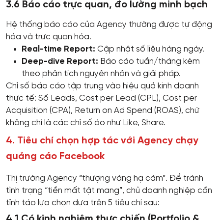
3.6 Báo cáo trực quan, đo lường minh bạch
Hệ thống báo cáo của Agency thường được tự động
hóa và trực quan hóa.
Real-time Report:
Cập nhật số liệu hàng ngày.
Deep-dive Report:
Báo cáo tuần/tháng kèm
theo phân tích nguyên nhân và giải pháp.
Chỉ số báo cáo tập trung vào hiệu quả kinh doanh
thực tế: Số Leads, Cost per Lead (CPL), Cost per
Acquisition (CPA), Return on Ad Spend (ROAS), chứ
không chỉ là các chỉ số ảo như Like, Share.
4. Tiêu chí chọn hợp tác với Agency chạy
quảng cáo Facebook
Thị trường Agency “thượng vàng hạ cám”. Để tránh
tình trạng “tiền mất tật mang”, chủ doanh nghiệp cần
tỉnh táo lựa chọn dựa trên 5 tiêu chí sau:
4.1 Có kinh nghiệm thực chiến (Portfolio &