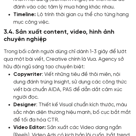
đánh vào các tâm lý mua hàng khác nhau.
Timeline:
Lộ trình thời gian cụ thể cho từng hạng
mục công việc.
3.4. Sản xuất content, video, hình ảnh
chuyên nghiệp
Trong bối cảnh người dùng chỉ dành 1-3 giây để lướt
qua một bài viết, Creative chính là Vua. Agency sở
hữu đội ngũ sáng tạo chuyên biệt:
Copywriter
: Viết những tiêu đề thôi miên, nội
dung đánh trúng Insight, sử dụng các công thức
viết bài chuẩn AIDA, PAS để dẫn dắt cảm xúc
người đọc.
Designer
: Thiết kế Visual chuẩn kích thước, màu
sắc nhận diện thương hiệu mạnh, bố cục bắt mắt
để tối đa hóa CTR.
Video Editor:
Sản xuất các Video dạng ngắn
(Reels), Video Ads có kịch bản lôi cuốn, bắt trend,