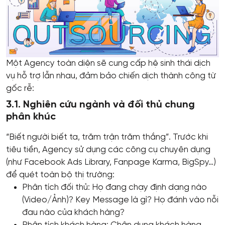
Một Agency toàn diện sẽ cung cấp hệ sinh thái dịch
vụ hỗ trợ lẫn nhau, đảm bảo chiến dịch thành công từ
gốc rễ:
3.1. Nghiên cứu ngành và đối thủ chung
phân khúc
“Biết người biết ta, trăm trận trăm thắng”. Trước khi
tiêu tiền, Agency sử dụng các công cụ chuyên dụng
(như Facebook Ads Library, Fanpage Karma, BigSpy…)
để quét toàn bộ thị trường:
Phân tích đối thủ: Họ đang chạy định dạng nào
(Video/Ảnh)? Key Message là gì? Họ đánh vào nỗi
đau nào của khách hàng?
Phân tích khách hàng: Chân dung khách hàng