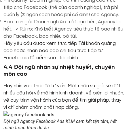
Phí quản lý: Doanh nghiệp trả tiền quảng cáo trực
tiếp cho Facebook (thẻ của doanh nghiệp), trả phí
quản lý (% ngân sách hoặc phí cố định) cho Agency.
Bao trọn gói: Doanh nghiệp trả 1 cục tiền, Agency lo
hết. -> Rủi ro: Khó biết Agency tiêu thực tế bao nhiêu
cho Facebook, bao nhiêu bỏ túi.
Hãy yêu cầu được xem trực tiếp Tài khoản quảng
cáo hoặc nhận báo cáo chi tiêu trực tiếp từ
Facebook để kiểm soát tài chính.
4.4 Đội ngũ nhân sự nhiệt huyết, chuyên
môn cao
Hãy nhìn vào thái độ tư vấn. Một nhân sự giỏi sẽ đặt
nhiều câu hỏi về mô hình kinh doanh, về biên lợi nhuận,
về quy trình vận hành của bạn để tìm giải pháp, thay
vì chỉ chăm chăm chốt hợp đồng.
Đội ngũ Agency Facebook Ads KLM cam kết tận tâm, hết
mình trong từng dự án