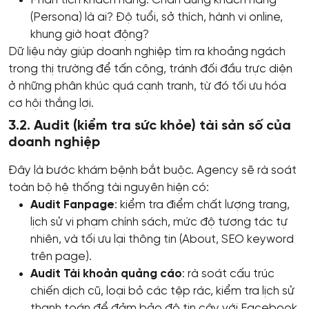
(Persona) là ai? Độ tuổi, sở thích, hành vi online,
khung giờ hoạt động?
Dữ liệu này giúp doanh nghiệp tìm ra khoảng ngách
trong thị trường để tấn công, tránh đối đầu trực diện
ở những phân khúc quá cạnh tranh, từ đó tối ưu hóa
cơ hội thắng lợi.
3.2. Audit (kiểm tra sức khỏe) tài sản số của
doanh nghiệp
Đây là bước khám bệnh bắt buộc. Agency sẽ rà soát
toàn bộ hệ thống tài nguyên hiện có:
Audit Fanpage
: kiểm tra điểm chất lượng trang,
lịch sử vi phạm chính sách, mức độ tương tác tự
nhiên, và tối ưu lại thông tin (About, SEO keyword
trên page).
Audit Tài khoản quảng cáo
: rà soát cấu trúc
chiến dịch cũ, loại bỏ các tệp rác, kiểm tra lịch sử
thanh toán để đảm bảo độ tin cậy với Facebook.