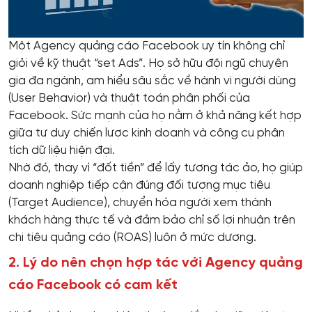
Một Agency quảng cáo Facebook uy tín không chỉ
giỏi về kỹ thuật “set Ads”. Họ sở hữu đội ngũ chuyên
gia đa ngành, am hiểu sâu sắc về hành vi người dùng
(User Behavior) và thuật toán phân phối của
Facebook. Sức mạnh của họ nằm ở khả năng kết hợp
giữa tư duy chiến lược kinh doanh và công cụ phân
tích dữ liệu hiện đại.
Nhờ đó, thay vì “đốt tiền” để lấy tương tác ảo, họ giúp
doanh nghiệp tiếp cận đúng đối tượng mục tiêu
(Target Audience), chuyển hóa người xem thành
khách hàng thực tế và đảm bảo chỉ số lợi nhuận trên
chi tiêu quảng cáo (ROAS) luôn ở mức dương.
2. Lý do nên chọn hợp tác với Agency quảng
cáo Facebook có cam kết