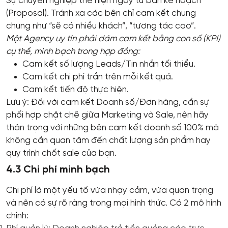
Sự chuyên nghiệp thể hiện ngay từ bản kế hoạch
(Proposal). Tránh xa các bên chỉ cam kết chung
chung như “sẽ có nhiều khách”, “tương tác cao”.
Một Agency uy tín phải dám cam kết bằng con số (KPI)
cụ thể, minh bạch trong hợp đồng:
Cam kết số lượng Leads/Tin nhắn tối thiểu.
Cam kết chi phí trần trên mỗi kết quả.
Cam kết tiến độ thực hiện.
Lưu ý: Đối với cam kết Doanh số/Đơn hàng, cần sự
phối hợp chặt chẽ giữa Marketing và Sale, nên hãy
thận trọng với những bên cam kết doanh số 100% mà
không cần quan tâm đến chất lượng sản phẩm hay
quy trình chốt sale của bạn.
4.3 Chi phí minh bạch
Chi phí là một yếu tố vừa nhạy cảm, vừa quan trọng
và nên có sự rõ ràng trong mọi hình thức. Có 2 mô hình
chính: