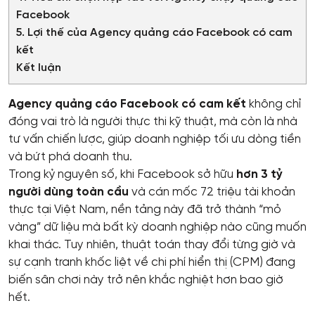
Facebook
5. Lợi thế của Agency quảng cáo Facebook có cam
kết
Kết luận
Agency quảng cáo Facebook có cam kết
không chỉ
đóng vai trò là người thực thi kỹ thuật, mà còn là nhà
tư vấn chiến lược, giúp doanh nghiệp tối ưu dòng tiền
và bứt phá doanh thu.
Trong kỷ nguyên số, khi Facebook sở hữu
hơn 3 tỷ
người dùng toàn cầu
và cán mốc 72 triệu tài khoản
thực tại Việt Nam, nền tảng này đã trở thành “mỏ
vàng” dữ liệu mà bất kỳ doanh nghiệp nào cũng muốn
khai thác. Tuy nhiên, thuật toán thay đổi từng giờ và
sự cạnh tranh khốc liệt về chi phí hiển thị (CPM) đang
biến sân chơi này trở nên khắc nghiệt hơn bao giờ
hết.