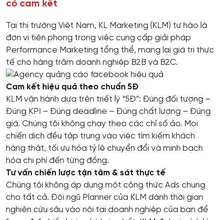
có cam kết
Tại thị trường Việt Nam, KL Marketing (KLM) tự hào là
đơn vị tiên phong trong việc cung cấp giải pháp
Performance Marketing tổng thể, mang lại giá trị thực
tế cho hàng trăm doanh nghiệp B2B và B2C.
Cam kết hiệu quả theo chuẩn 5Đ
KLM vận hành dựa trên triết lý “5Đ”: Đúng đối tượng –
Đúng KPI – Đúng deadline – Đúng chất lượng – Đúng
giá. Chúng tôi không chạy theo các chỉ số ảo. Mọi
chiến dịch đều tập trung vào việc tìm kiếm khách
hàng thật, tối ưu hóa tỷ lệ chuyển đổi và minh bạch
hóa chi phí đến từng đồng.
Tư vấn chiến lược tận tâm & sát thực tế
Chúng tôi không áp dụng một công thức Ads chung
cho tất cả. Đội ngũ Planner của KLM dành thời gian
nghiên cứu sâu vào nội tại doanh nghiệp của bạn để