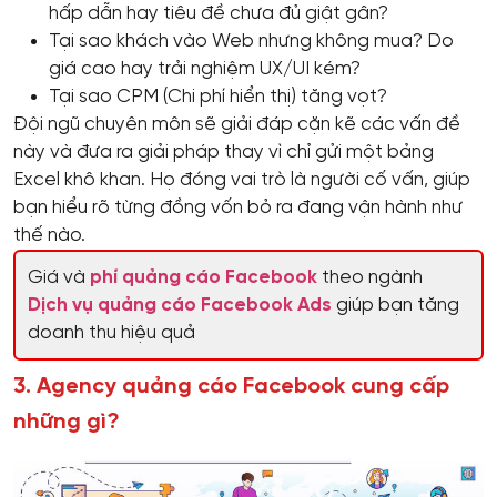
hấp dẫn hay tiêu đề chưa đủ giật gân?
Tại sao khách vào Web nhưng không mua? Do
giá cao hay trải nghiệm UX/UI kém?
Tại sao CPM (Chi phí hiển thị) tăng vọt?
Đội ngũ chuyên môn sẽ giải đáp cặn kẽ các vấn đề
này và đưa ra giải pháp thay vì chỉ gửi một bảng
Excel khô khan. Họ đóng vai trò là người cố vấn, giúp
bạn hiểu rõ từng đồng vốn bỏ ra đang vận hành như
thế nào.
Giá và
phí quảng cáo Facebook
theo ngành
Dịch vụ quảng cáo Facebook Ads
giúp bạn tăng
doanh thu hiệu quả
3. Agency quảng cáo Facebook cung cấp
những gì?