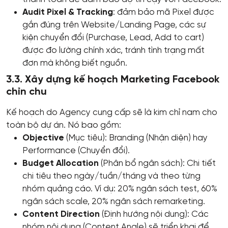
Audit Pixel & Tracking
: đảm bảo mã Pixel được
gắn đúng trên Website/Landing Page, các sự
kiện chuyển đổi (Purchase, Lead, Add to cart)
được đo lường chính xác, tránh tình trạng mất
đơn mà không biết nguồn.
3.3. Xây dựng kế hoạch Marketing Facebook
chỉn chu
Kế hoạch do Agency cung cấp sẽ là kim chỉ nam cho
toàn bộ dự án. Nó bao gồm:
Objective
(Mục tiêu): Branding (Nhận diện) hay
Performance (Chuyển đổi).
Budget Allocation
(Phân bổ ngân sách): Chi tiết
chi tiêu theo ngày/tuần/tháng và theo từng
nhóm quảng cáo. Ví dụ: 20% ngân sách test, 60%
ngân sách scale, 20% ngân sách remarketing.
Content Direction
(Định hướng nội dung): Các
nhóm nội dung (Content Angle) sẽ triển khai để