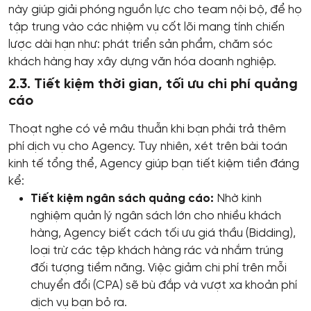
này giúp giải phóng nguồn lực cho team nội bộ, để họ
tập trung vào các nhiệm vụ cốt lõi mang tính chiến
lược dài hạn như: phát triển sản phẩm, chăm sóc
khách hàng hay xây dựng văn hóa doanh nghiệp.
2.3. Tiết kiệm thời gian, tối ưu chi phí quảng
cáo
Thoạt nghe có vẻ mâu thuẫn khi bạn phải trả thêm
phí dịch vụ cho Agency. Tuy nhiên, xét trên bài toán
kinh tế tổng thể, Agency giúp bạn tiết kiệm tiền đáng
kể:
Tiết kiệm ngân sách quảng cáo:
Nhờ kinh
nghiệm quản lý ngân sách lớn cho nhiều khách
hàng, Agency biết cách tối ưu giá thầu (Bidding),
loại trừ các tệp khách hàng rác và nhắm trúng
đối tượng tiềm năng. Việc giảm chi phí trên mỗi
chuyển đổi (CPA) sẽ bù đắp và vượt xa khoản phí
dịch vụ bạn bỏ ra.