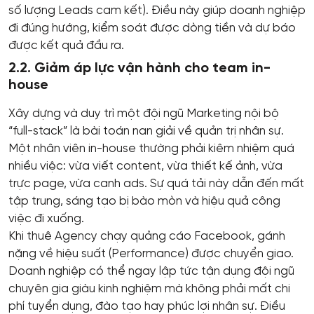
số lượng Leads cam kết). Điều này giúp doanh nghiệp
đi đúng hướng, kiểm soát được dòng tiền và dự báo
được kết quả đầu ra.
2.2. Giảm áp lực vận hành cho team in-
house
Xây dựng và duy trì một đội ngũ Marketing nội bộ
“full-stack” là bài toán nan giải về quản trị nhân sự.
Một nhân viên in-house thường phải kiêm nhiệm quá
nhiều việc: vừa viết content, vừa thiết kế ảnh, vừa
trực page, vừa canh ads. Sự quá tải này dẫn đến mất
tập trung, sáng tạo bị bào mòn và hiệu quả công
việc đi xuống.
Khi thuê Agency chạy quảng cáo Facebook, gánh
nặng về hiệu suất (Performance) được chuyển giao.
Doanh nghiệp có thể ngay lập tức tận dụng đội ngũ
chuyên gia giàu kinh nghiệm mà không phải mất chi
phí tuyển dụng, đào tạo hay phúc lợi nhân sự. Điều